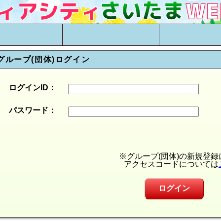
グループ(団体)ログイン
ログインID
：
パスワード
：
※グループ(団体)の新規登
アクセスコードについては