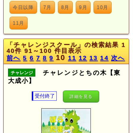
今日以降
7月
8月
9月
10月
11月
「チャレンジスクール」の検索結果 1
40件 91～100 件目表示
10
前へ
5
6
7
8
9
11
12
13
14
次へ
チャレンジとちの木【東
チャレンジ
大成小】
受付終了
詳細を見る