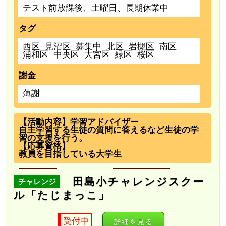
テスト前放課後、土曜日、長期休業中
タグ
西区
見沼区
募集中
北区
岩槻区
南区
浦和区
中央区
大宮区
緑区
桜区
謝金
薄謝
【活動内容】学習アドバイザー
自主学習する生徒の質問に答えるなど生徒の学
習の支援を行う。
【応募資格】
教員を目指している大学生
田島小チャレンジスクー
チャレンジ
ル「たじまっこ」
受付中
詳細を見る