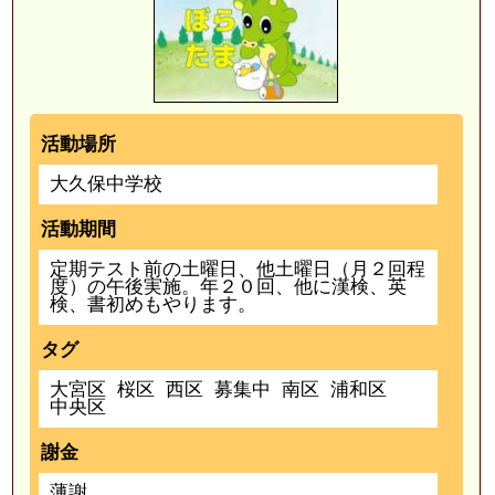
活動場所
大久保中学校
活動期間
定期テスト前の土曜日、他土曜日（月２回程
度）の午後実施。年２０回、他に漢検、英
検、書初めもやります。
タグ
大宮区
桜区
西区
募集中
南区
浦和区
中央区
謝金
薄謝