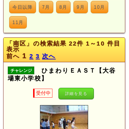
今日以降
7月
8月
9月
10月
11月
「南区」の検索結果 22件 1～10 件目
表示
1
前へ
2
3
次へ
ひまわりＥＡＳＴ【大谷
チャレンジ
場東小学校】
受付中
詳細を見る