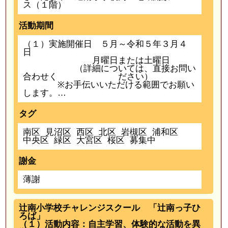
ス（１階）
活動期間
（１）実施開催日 ５月～令和５年３月４
日
月曜日または土曜日
（詳細については、直接お問い
合わせく ださい）
※お手伝いいただける範囲でお願い
します。…
タグ
南区
見沼区
西区
北区
岩槻区
浦和区
中央区
緑区
大宮区
桜区
募集中
謝金
薄謝
辻南小学校チャレンジスクール 「辻南っ子ひ
ろば」
（１）活動内容：自主学習、体験的な活動を異