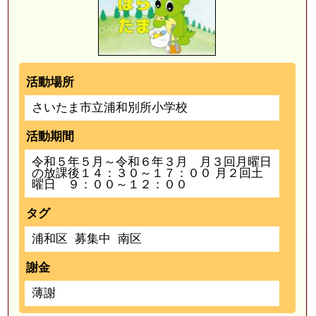
活動場所
さいたま市立浦和別所小学校
活動期間
令和５年５月～令和６年３月 月３回月曜日
の放課後１４：３０～１７：００ 月２回土
曜日 ９：００～１２：００
タグ
浦和区
募集中
南区
謝金
薄謝