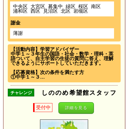
中央区
大宮区
募集中
緑区
桜区
南区
浦和区
西区
見沼区
北区
岩槻区
謝金
薄謝
【活動内容】学習アドバイザー
中学１～３年生の国語・社会・数学・理科・英
語ついて、自主学習の生徒の質問に答え、理解
できるようにサポートしていただきます。
【応募資格】次の条件を満たす方
①中学１～３…
しののめ希望館スタッフ
チャレンジ
受付中
詳細を見る