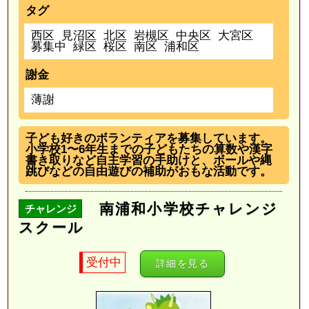
タグ
西区
見沼区
北区
岩槻区
中央区
大宮区
募集中
緑区
桜区
南区
浦和区
謝金
薄謝
子ども好きのボランティアを募集しています。
小学校1〜6年生までの子どもたちの算数や漢字
書き取りなど自主学習の手助けと、ボールや縄
跳びなどの自由遊びの補助がおもな活動です。
南浦和小学校チャレンジ
チャレンジ
スクール
受付中
詳細を見る