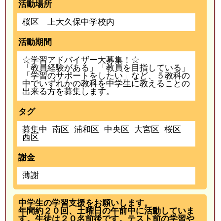
活動場所
桜区 上大久保中学校内
活動期間
☆学習アドバイザー大募集！☆
「教員経験がある」「教員を目指している」
「学習のサポートをしたい」など、５教科の
中でいずれかの教科を中学生に教えることの
出来る方を募集します。
タグ
募集中
南区
浦和区
中央区
大宮区
桜区
西区
謝金
薄謝
中学生の学習支援をお願いします。
年間約２０回、土曜日の午前中に活動していま
す。生徒は２０名前後です。テスト前の学習や