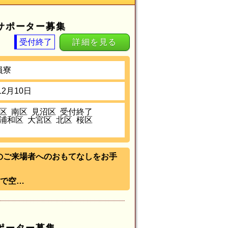
Bサポーター募集
受付終了
詳細を見る
員寮
12月10日
区
南区
見沼区
受付終了
浦和区
大宮区
北区
桜区
）》のご来場者へのおもてなしをお手
で空…