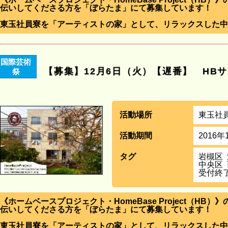
伝いしてくださる方を「ぼらたま」にて募集しています！
東玉社員寮を「アーティストの家」として、リラックスした中
国際芸術
【募集】12月6日（火）【遅番】 HB
祭
活動場所
東玉社
活動期間
2016年
タグ
岩槻区
中央区
受付終
《ホームベースプロジェクト・HomeBase Project（HB
伝いしてくださる方を「ぼらたま」にて募集しています！
東玉社員寮を「アーティストの家」として、リラックスした中