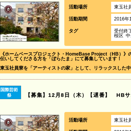
活動場所
東玉社
活動期間
2016年
タグ
受付終
桜区
中
《ホームベースプロジェクト・HomeBase Project（HB
伝いしてくださる方を「ぼらたま」にて募集しています！
東玉社員寮を「アーティストの家」として、リラックスした中
国際芸術
【募集】12月8日（木）【遅番】 HB
祭
活動場所
東玉社