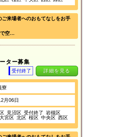
）》のご来場者へのおもてなしをお手
で空…
ポーター募集
受付終了
詳細を見る
員寮
12月06日
区
見沼区
受付終了
岩槻区
大宮区
北区
桜区
中央区
西区
）》のご来場者へのおもてなしをお手