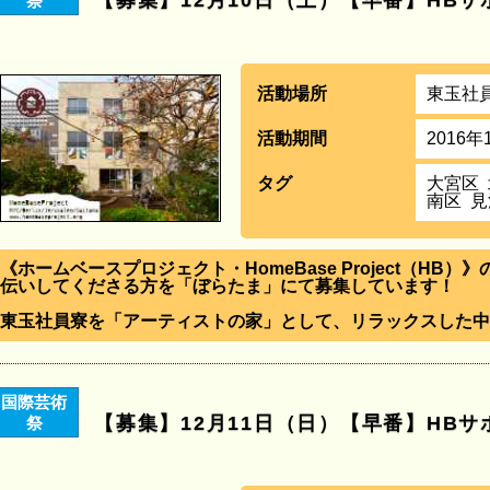
【募集】12月10日（土）【早番】HB
祭
活動場所
東玉社
活動期間
2016年
タグ
大宮区
南区
見
《ホームベースプロジェクト・HomeBase Project（HB
伝いしてくださる方を「ぼらたま」にて募集しています！
東玉社員寮を「アーティストの家」として、リラックスした中
国際芸術
【募集】12月11日（日）【早番】HB
祭