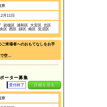
員寮
12月11日
了
岩槻区
浦和区
大宮区
北区
央区
西区
緑区
南区
見沼区
）》のご来場者へのおもてなしをお手
で空…
サポーター募集
受付終了
詳細を見る
員寮