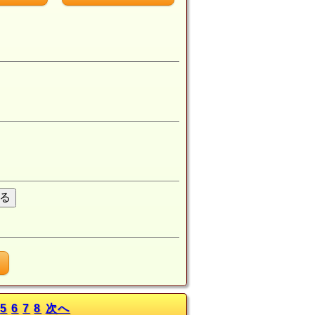
月
5
6
7
8
次へ