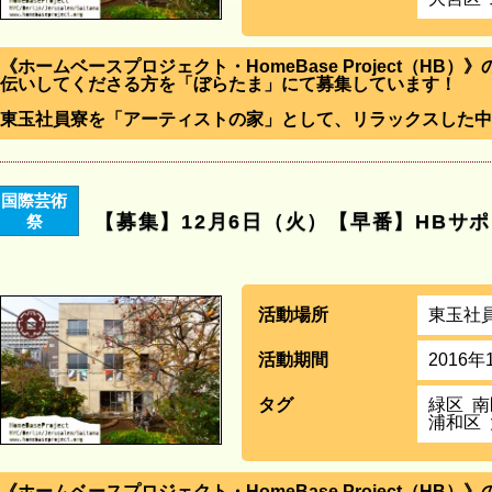
《ホームベースプロジェクト・HomeBase Project（HB
伝いしてくださる方を「ぼらたま」にて募集しています！
東玉社員寮を「アーティストの家」として、リラックスした中
国際芸術
【募集】12月6日（火）【早番】HBサ
祭
活動場所
東玉社
活動期間
2016年
タグ
緑区
南
浦和区
《ホームベースプロジェクト・HomeBase Project（HB