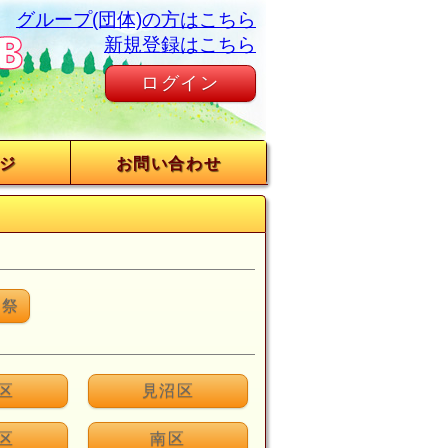
グループ(団体)の方はこちら
新規登録はこちら
ログイン
ジ
お問い合わせ
術祭
区
見沼区
区
南区