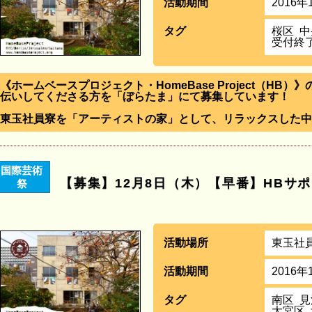
活動期間
2016年
タグ
桜区
中
受付終
《ホームベースプロジェクト・HomeBase Project（HB
伝いしてくださる方を「ぼらたま」にて募集しています！
東玉社員寮を「アーティストの家」として、リラックスした中
国際芸術
【募集】12月8日（木）【早番】HBサ
祭
活動場所
東玉社
活動期間
2016年
タグ
南区
見
大宮区