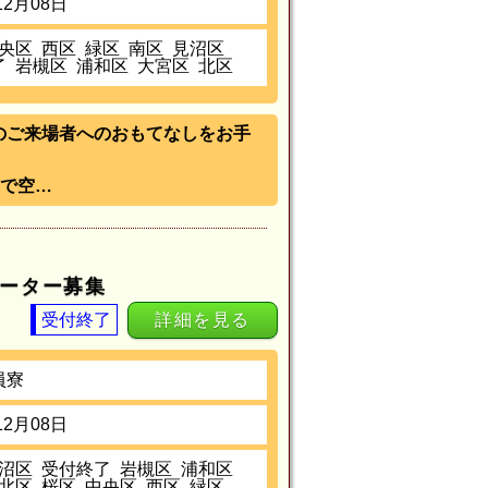
12月08日
央区
西区
緑区
南区
見沼区
了
岩槻区
浦和区
大宮区
北区
）》のご来場者へのおもてなしをお手
で空…
ポーター募集
受付終了
詳細を見る
員寮
12月08日
沼区
受付終了
岩槻区
浦和区
北区
桜区
中央区
西区
緑区