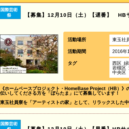
国際芸術
【募集】12月10日（土）【遅番】 H
祭
活動場所
東玉社
活動期間
2016年
タグ
西区
緑
岩槻区
中央区
《ホームベースプロジェクト・HomeBase Project（HB
伝いしてくださる方を「ぼらたま」にて募集しています！
東玉社員寮を「アーティストの家」として、リラックスした中
国際芸術