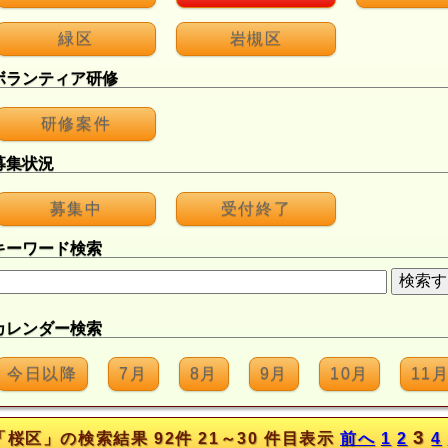
緑区
岩槻区
ボランティア研修
研修案件
募集状況
募集中
受付終了
キーワード検索
カレンダー検索
今日以降
7月
8月
9月
10月
11
3
「桜区」の検索結果 92件 21～30 件目表示
前へ
1
2
4