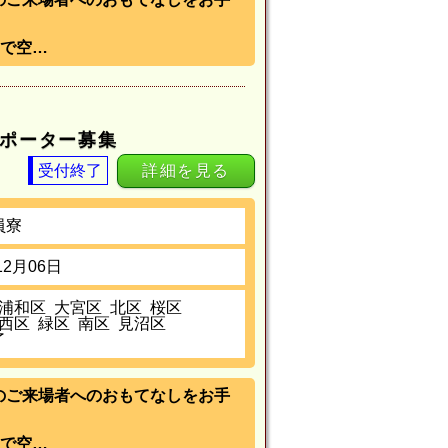
で空…
サポーター募集
受付終了
詳細を見る
員寮
12月06日
浦和区
大宮区
北区
桜区
西区
緑区
南区
見沼区
了
）》のご来場者へのおもてなしをお手
で空…