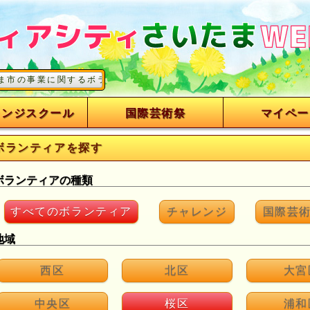
に関するボランティアを募集しています
レンジスクール
国際芸術祭
マイペー
ボランティアを探す
ボランティアの種類
すべてのボランティア
チャレンジ
国際芸
地域
西区
北区
大宮
中央区
桜区
浦和