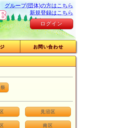
グループ(団体)の方はこちら
新規登録はこちら
ログイン
ジ
お問い合わせ
術祭
区
見沼区
区
南区