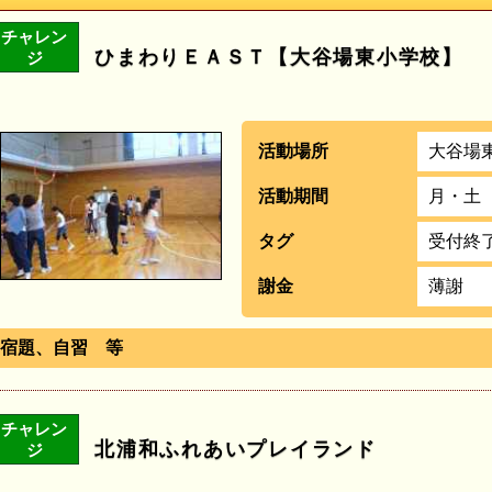
チャレン
ひまわりＥＡＳＴ【大谷場東小学校】
ジ
活動場所
大谷場
活動期間
月・土
タグ
受付終
謝金
薄謝
宿題、自習 等
チャレン
北浦和ふれあいプレイランド
ジ