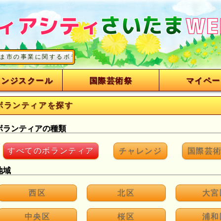
に関するボランティアを募集しています
レンジスクール
国際芸術祭
マイペー
ボランティアを探す
ボランティアの種類
すべてのボランティア
チャレンジ
国際芸
地域
西区
北区
大宮
中央区
桜区
浦和