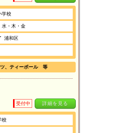
小学校
・水・木・金
了
浦和区
ツ、ティーボール 等
受付中
詳細を見る
学校