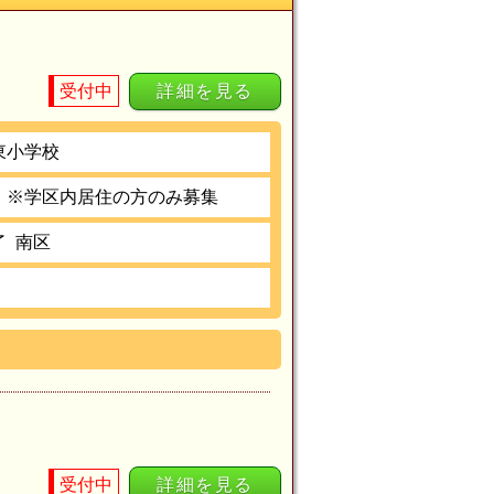
受付中
詳細を見る
東小学校
 ※学区内居住の方のみ募集
了
南区
受付中
詳細を見る