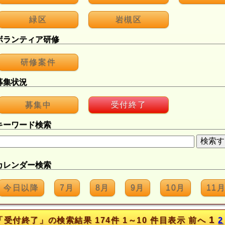
緑区
岩槻区
ボランティア研修
研修案件
募集状況
募集中
受付終了
キーワード検索
カレンダー検索
今日以降
7月
8月
9月
10月
11
1
「受付終了」の検索結果 174件 1～10 件目表示 前へ
2