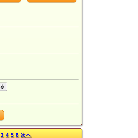
月
3
4
5
6
次へ