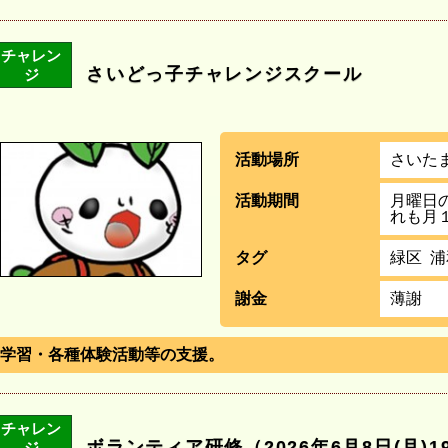
チャレン
さいどっ子チャレンジスクール
ジ
活動場所
さいた
活動期間
月曜日
れも月
タグ
緑区
浦
謝金
薄謝
学習・各種体験活動等の支援。
チャレン
ボランティア研修（2026年6月8日(月)
ジ