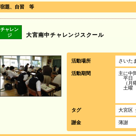
宿題、自習 等
チャレン
大宮南中チャレンジスクール
ジ
活動場所
さいた
活動期間
主に中
平日 
（月曜
土曜
タグ
大宮区
謝金
薄謝