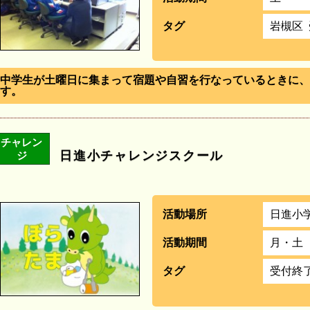
タグ
岩槻区
中学生が土曜日に集まって宿題や自習を行なっているときに、
す。
チャレン
日進小チャレンジスクール
ジ
活動場所
日進小
活動期間
月・土
タグ
受付終