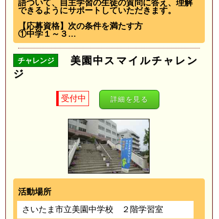
語ついて、自主学習の生徒の質問に答え、理解
できるようにサポートしていただきます。
【応募資格】次の条件を満たす方
①中学１～３…
美園中スマイルチャレン
チャレンジ
ジ
受付中
詳細を見る
活動場所
さいたま市立美園中学校 ２階学習室