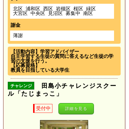
北区
浦和区
西区
岩槻区
桜区
緑区
大宮区
中央区
見沼区
募集中
南区
謝金
薄謝
【活動内容】学習アドバイザー
自主学習する生徒の質問に答えるなど生徒の学
習の支援を行う。
【応募資格】
教員を目指している大学生
田島小チャレンジスクー
チャレンジ
ル「たじまっこ」
受付中
詳細を見る