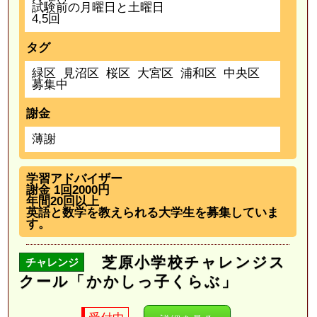
試験前の月曜日と土曜日
4,5回
タグ
緑区
見沼区
桜区
大宮区
浦和区
中央区
募集中
謝金
薄謝
学習アドバイザー
謝金 1回2000円
年間20回以上
英語と数学を教えられる大学生を募集していま
す。
芝原小学校チャレンジス
チャレンジ
クール「かかしっ子くらぶ」