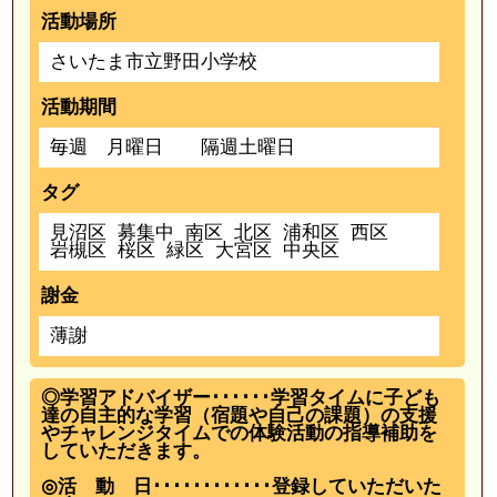
活動場所
さいたま市立野田小学校
活動期間
毎週 月曜日 隔週土曜日
タグ
見沼区
募集中
南区
北区
浦和区
西区
岩槻区
桜区
緑区
大宮区
中央区
謝金
薄謝
◎学習アドバイザー･･････学習タイムに子ども
達の自主的な学習（宿題や自己の課題）の支援
やチャレンジタイムでの体験活動の指導補助を
していただきます。
◎活 動 日････････････登録していただいた