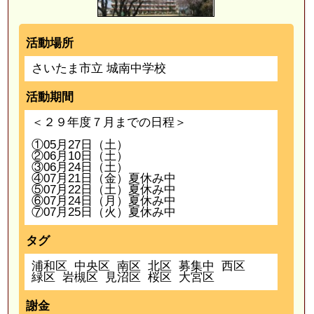
活動場所
さいたま市立 城南中学校
活動期間
＜２９年度７月までの日程＞
①05月27日（土）
②06月10日（土）
③06月24日（土）
④07月21日（金）夏休み中
⑤07月22日（土）夏休み中
⑥07月24日（月）夏休み中
⑦07月25日（火）夏休み中
タグ
浦和区
中央区
南区
北区
募集中
西区
緑区
岩槻区
見沼区
桜区
大宮区
謝金