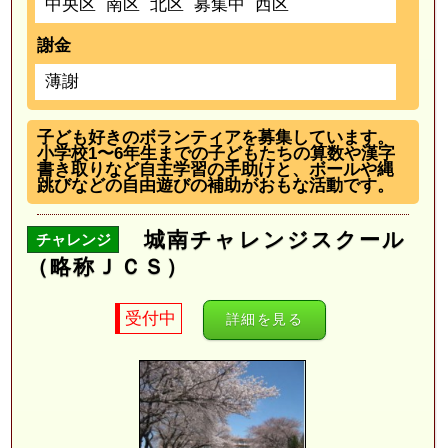
中央区
南区
北区
募集中
西区
謝金
薄謝
子ども好きのボランティアを募集しています。
小学校1〜6年生までの子どもたちの算数や漢字
書き取りなど自主学習の手助けと、ボールや縄
跳びなどの自由遊びの補助がおもな活動です。
城南チャレンジスクール
チャレンジ
（略称ＪＣＳ）
受付中
詳細を見る