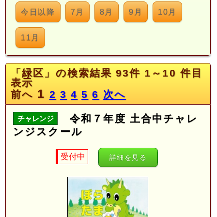
今日以降
7月
8月
9月
10月
11月
「緑区」の検索結果 93件 1～10 件目
表示
1
前へ
2
3
4
5
6
次へ
令和７年度 土合中チャレ
チャレンジ
ンジスクール
受付中
詳細を見る