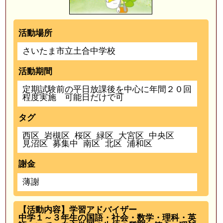
活動場所
さいたま市立土合中学校
活動期間
定期試験前の平日放課後を中心に年間２０回
程度実施 可能日だけで可
タグ
西区
岩槻区
桜区
緑区
大宮区
中央区
見沼区
募集中
南区
北区
浦和区
謝金
薄謝
【活動内容】学習アドバイザー
中学１～３年生の国語・社会・数学・理科・英