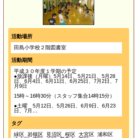
活動場所
田島小学校２階図書室
活動期間
平成３０年度１学期の予定
●放課後（月曜）5月14日、5月21日、5月28
日、6月4日、6月11日、6月25日、7月2日、7
月9日
15時～16時30分（スタッフ集合14時15分）
●土曜 5月12日、5月26日、6月9日、6月23
日、7月…
タグ
緑区
岩槻区
見沼区
桜区
大宮区
浦和区