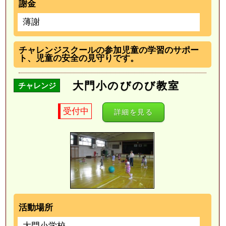
謝金
薄謝
チャレンジスクールの参加児童の学習のサポー
ト、児童の安全の見守りです。
大門小のびのび教室
チャレンジ
受付中
詳細を見る
活動場所
大門小学校