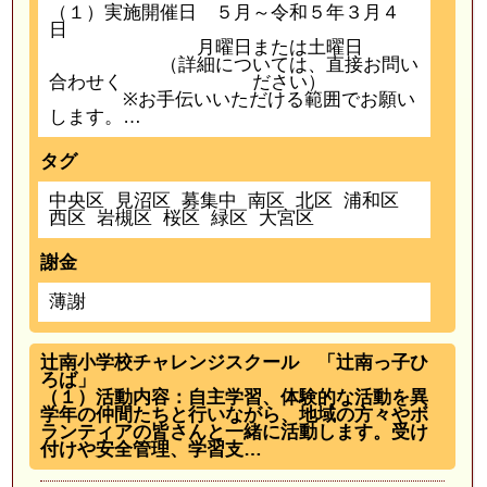
（１）実施開催日 ５月～令和５年３月４
日
月曜日または土曜日
（詳細については、直接お問い
合わせく ださい）
※お手伝いいただける範囲でお願い
します。…
タグ
中央区
見沼区
募集中
南区
北区
浦和区
西区
岩槻区
桜区
緑区
大宮区
謝金
薄謝
辻南小学校チャレンジスクール 「辻南っ子ひ
ろば」
（１）活動内容：自主学習、体験的な活動を異
学年の仲間たちと行いながら、地域の方々やボ
ランティアの皆さんと一緒に活動します。受け
付けや安全管理、学習支…