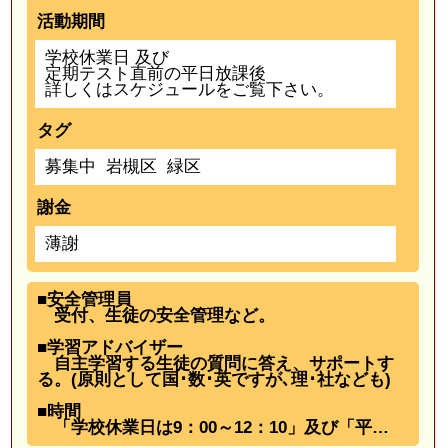
活動期間
学校休業日 及び
定期テスト直前の平日放課後
詳しくはスケジュールをご覧下さい。
タグ
募集中
岩槻区
緑区
謝金
薄謝
■安全管理員
受付、生徒の安全管理など。
■学習アドバイザー
自主学習する生徒の質問に答え、サポートす
る。(原則として国･数･英ですが､理･社なども)
■時間
「学校休業日は9：00～12：10」及び「平…