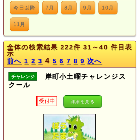
今日以降
7月
8月
9月
10月
11月
全体の検索結果 222件 31～40 件目表
示
4
前へ
1
2
3
5
6
7
8
9
次へ
岸町小土曜チャレンジス
チャレンジ
クール
受付中
詳細を見る