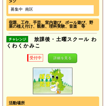
タグ
募集中
南区
宿題、工作、手芸、室内遊び、ボール遊び、野
菜の植え付け、観察、理科実験、音楽 等
放課後・土曜スクール わ
チャレンジ
くわくかみこ
受付中
詳細を見る
活動場所