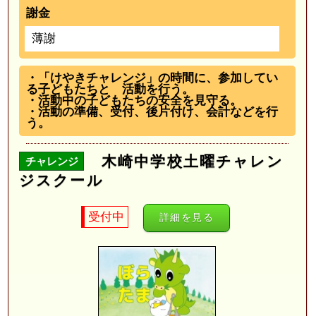
謝金
薄謝
・「けやきチャレンジ」の時間に、参加してい
る子どもたちと 活動を行う。
・活動中の子どもたちの安全を見守る。
・活動の準備、受付、後片付け、会計などを行
う。
木崎中学校土曜チャレン
チャレンジ
ジスクール
受付中
詳細を見る