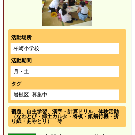
活動場所
柏崎小学校
活動期間
月・土
タグ
岩槻区
募集中
宿題、自主学習、漢字・計算ドリル、体験活動
（なわとび・郷土カルタ・将棋・紙飛行機・折
り紙・あやとり） 等