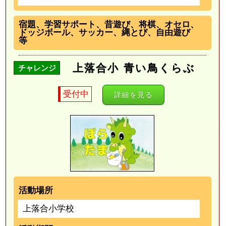
宿題、学習サポート、昔遊び、将棋、オセロ、
ドッジボール、サッカー、縄とび、自由遊び
等
上落合小 青い鳥くらぶ
チャレンジ
受付中
詳細を見る
活動場所
上落合小学校