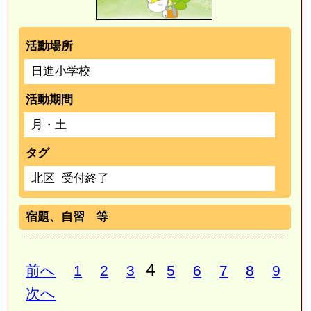
活動場所
日進小学校
活動期間
月・土
タグ
北区
受付終了
宿題、自習 等
4
前へ
1
2
3
5
6
7
8
9
次へ