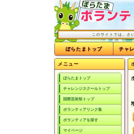
このサイトでは、さいたま
ぼらたまトップ
チャ
メニュー
ぼらたまトップ
チャレンジスクールトップ
国際芸術祭トップ
ボランティアリンク集
ボランティアを探す
マイページ