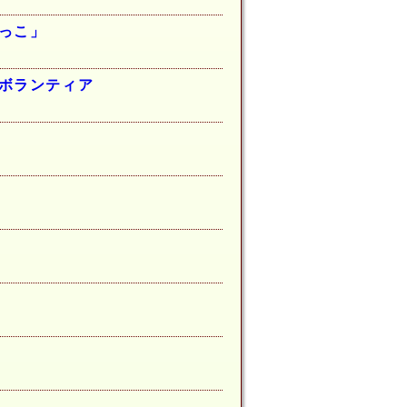
っこ」
ボランティア