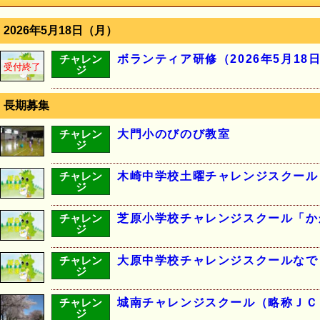
2026年5月18日（月）
チャレン
ボランティア研修（2026年5月18日
受付終了
ジ
長期募集
チャレン
大門小のびのび教室
ジ
チャレン
木崎中学校土曜チャレンジスクール
ジ
チャレン
芝原小学校チャレンジスクール「か
ジ
チャレン
大原中学校チャレンジスクールなで
ジ
チャレン
城南チャレンジスクール（略称ＪＣ
ジ