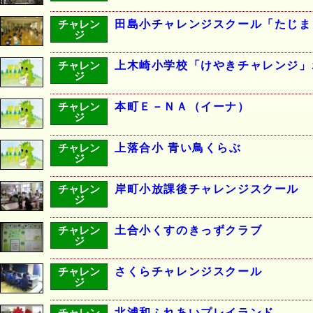
チャレン
田島小チャレンジスクール「たじま
ジ
チャレン
上木崎小学校「けやきチャレンジ」
ジ
チャレン
本町Ｅ－ＮＡ（イーナ）
ジ
チャレン
上落合小 青い鳥くらぶ
ジ
チャレン
岸町小放課後チャレンジスクール
ジ
チャレン
土合小くすのきっずクラブ
ジ
チャレン
さくらチャレンジスクール
ジ
チャレン
北浦和ふれあいプレイランド