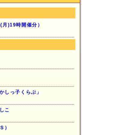
(月)19時開催分）
かしっ子くらぶ」
しこ
Ｓ）