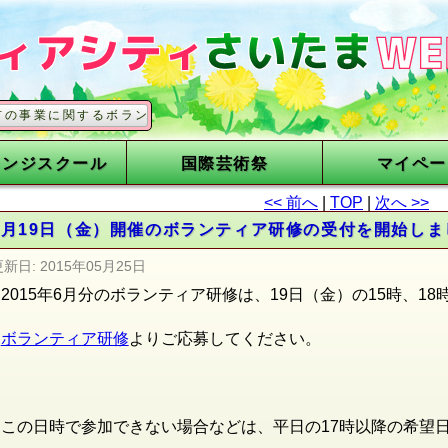
関するボランティアを募集しています
レンジスクール
国際芸術祭
マイペー
<< 前へ
|
TOP
|
次へ >>
6月19日（金）開催のボランティア研修の受付を開始しま
更新日:
2015年05月25日
2015年6月分のボランティア研修は、19日（金）の15時、1
ボランティア研修
よりご応募してください。
この日時で参加できない場合などは、平日の17時以降の希望