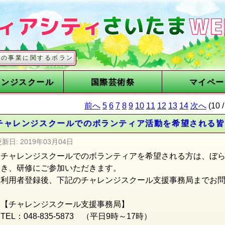
関するボランティアを募集しています
レンジスクール
国際芸術祭
マイペー
前へ
5
6
7
8
9
10
11
12
13
14
次へ
(10 
チャレンジスクールでのボランティア活動を希望される皆
更新日:
2019年03月04日
チャレンジスクールでのボランティアを希望される方は、
ぼ
き、研修にご参加いただきます
。
利用者登録後、下記のチャレンジスクール支援事務局までお
【チャレンジスクール支援事務局】
TEL：048-835-5873 （平日9時～17時）