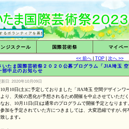
ランティアを募集しています
レンジスクール
国際芸術祭
マイペー
<< 前へ
|
TOP
|
次へ >>
さいたま国際芸術祭２０２０公募プログラム「JIA埼玉 
一部中止のお知らせ
更新日:
2020年10月09日
10
月
10
日
(
土
)
に予定しておりました「
JIA
埼玉 空間デザインワ
より、天候の悪化が予想されるため開催を中止させていただ
なお、
10
月
11
日
(
日
)
は通常のプログラムで開催予定となります
参加を予定されていた方につきましては、大変恐縮ですが､何
致します｡