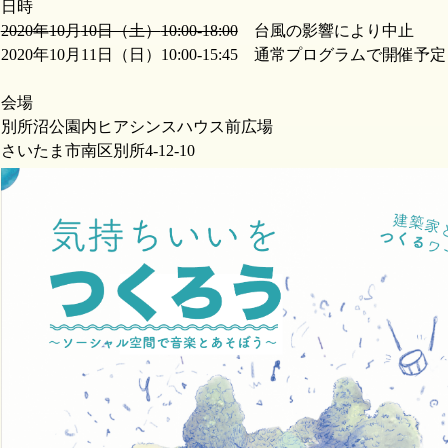
日時
2020
年
10
月
10
日（土）
10:00-18:00
台風の影響により中止
2020
年
10
月
11
日（日）
10:00-15:45
通常プログラムで開催予定
会場
別所沼公園内ヒアシンスハウス前広場
さいたま市南区別所
4-12-10