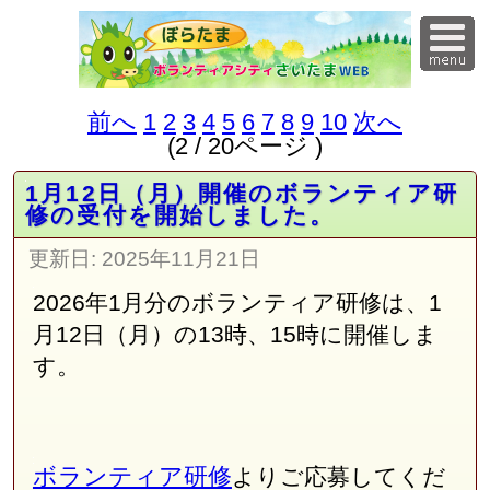
前へ
1
2
3
4
5
6
7
8
9
10
次へ
(2 / 20ページ )
1月12日（月）開催のボランティア研
修の受付を開始しました。
更新日:
2025年11月21日
2026年1月分のボランティア研修は、1
月12日（月）の13時、15時に開催しま
す。
ボランティア研修
よりご応募してくだ