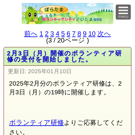
前へ
1
2
3
4
5
6
7
8
9
10
次へ
(3 / 20ページ )
2月3日（月）開催のボランティア研
修の受付を開始しました。
更新日:
2025年01月10日
2025年2月分のボランティア研修は、2
月3日（月）の19時に開催します。
ボランティア研修
よりご応募してくだ
さい。