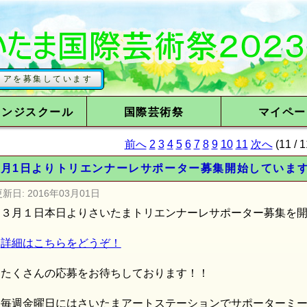
しています
レンジスクール
国際芸術祭
マイペー
前へ
2
3
4
5
6
7
8
9
10
11
次へ
(11 /
3月1日よりトリエンナーレサポーター募集開始していま
更新日:
2016年03月01日
３月１日本日よりさいたまトリエンナーレサポーター募集を
詳細はこちらをどうぞ！
たくさんの応募をお待ちしております！！
毎週金曜日にはさいたまアートステーションでサポーターミ