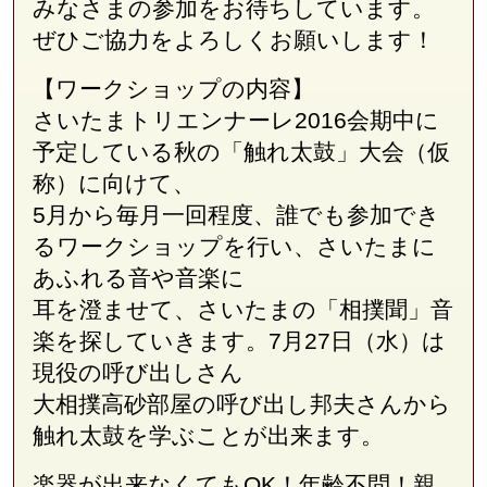
みなさまの参加をお待ちしています。
ぜひご協力をよろしくお願いします！
【ワークショップの内容】
さいたまトリエンナーレ
2016
会期中に
予定している秋の「触れ太鼓」大会（仮
称）に向けて、
5
月から毎月一回程度、誰でも参加でき
るワークショップを行い、さいたまに
あふれる音や音楽に
耳を澄ませて、さいたまの「相撲聞」音
楽を探していきます。7月
27日（水）は
現役の呼び出しさん
大相撲高砂部屋の呼び出し邦夫さんから
触れ太鼓を学ぶことが出来ます。
楽器が出来なくても
OK
！年齢不問！親