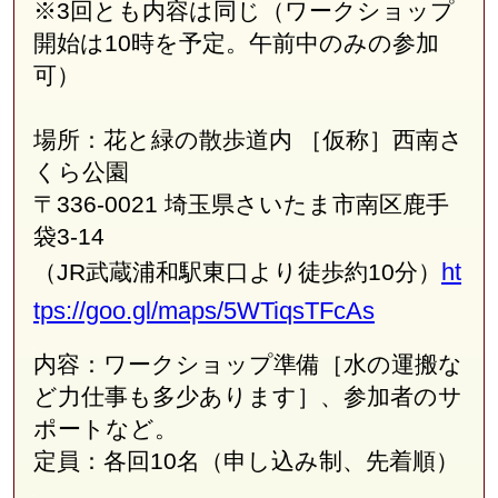
※3回とも内容は同じ（ワークショップ
開始は
10
時を予定。午前中のみの参加
可）
場所：花と緑の散歩道内 ［仮称］西南さ
くら公園
〒336-0021 埼玉県さいたま市南区鹿手
袋
3-
14
ht
（JR武蔵浦和駅東口より徒歩約10分）
tps://goo.gl/maps/5WTiqsTFcAs
内容：ワークショップ準備［水の運搬な
ど力仕事も多少あります］、参加者のサ
ポートなど。
定員：各回10名（申し込み制、先着順）