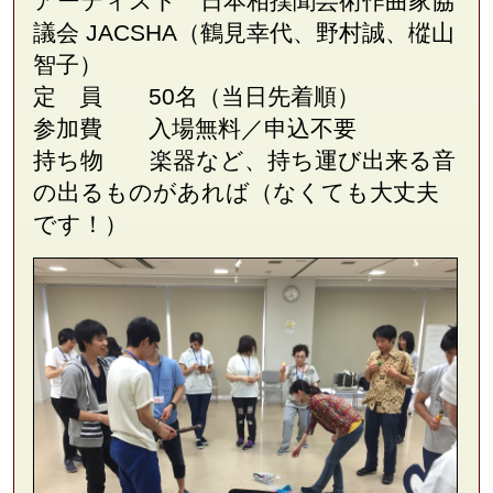
アーティスト 日本相撲聞芸術作曲家協
議会
JACSHA
（鶴見幸代、野村誠、樅山
智子）
定 員 50名（当日先着順）
参加費 入場無料／申込不要
持ち物 楽器など、持ち運び出来る音
の出るものがあれば（なくても大丈夫
です！）