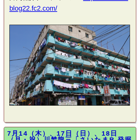
blog22.fc2.com/
7月14（木）、17日（日）、18日
（月・祝）川埜龍三「さいたまB 発掘