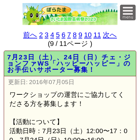
前へ
2
3
4
5
6
7
8
9
10
11
次へ
(9 / 11ページ )
7月23日（土）、24日（日）チェ・ジ
ョンファWS「ハッピーハッピー」の
お手伝いサポーター募集！
更新日:
2016年07月05日
ワークショップの運営にご協力してく
ださる方を募集します！
【活動について】
活動日時：7月23日（土）12:00〜17：0
0、7月24日（日）10:00〜16:00