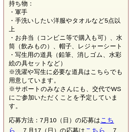
持ち物：
・軍手
・手洗いしたい洋服やタオルなど5点以
上
・お弁当（コンビニ等で購入も可）、水
筒（飲みもの）、帽子、レジャーシート
・写生用の道具（鉛筆、消しゴム、水彩
絵の具セットなど）
※洗濯や写生に必要な道具はこちらでも
用意しています。
※サポートのみなさんにも、交代で
WS
にご参加いただくことを予定していま
す。
こち
応募方法：7月10（日）の応募は
ら
こちら
、７月17（日）の応募は
、７