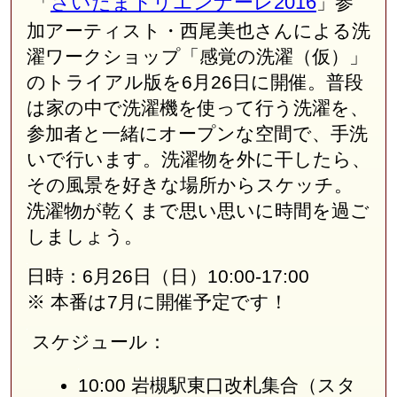
さいたまトリエンナーレ2016
「
」参
加アーティスト・西尾美也さんによる洗
濯ワークショップ「感覚の洗濯（仮）」
のトライアル版を
6
月
26
日に開催。普段
は家の中で洗濯機を使って行う洗濯を、
参加者と一緒にオープンな空間で、手洗
いで行います。洗濯物を外に干したら、
その風景を好きな場所からスケッチ。
洗濯物が乾くまで思い思いに時間を過ご
しましょう。
日時：
6
月
26
日（日）
10:00-17:00
※ 本番は
7
月に開催予定です！
スケジュール：
10:00 岩槻駅東口改札集合（スタ