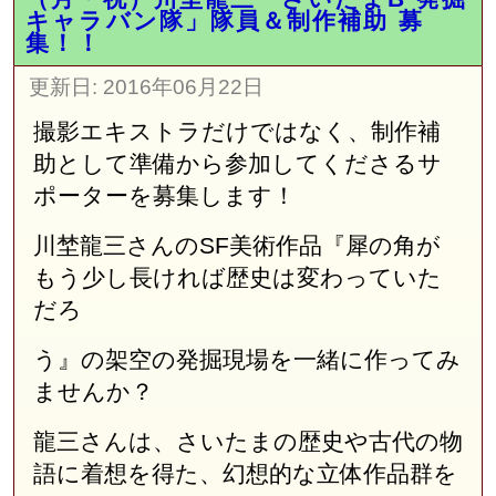
キャラバン隊」隊員＆制作補助 募
集！！
更新日:
2016年06月22日
撮影エキストラだけではなく、制作補
助として準備から参加してくださるサ
ポーターを募集します！
川埜龍三さんのSF美術作品『犀の角が
もう少し長ければ歴史は変わっていた
だろ
う』の架空の発掘現場を一緒に作ってみ
ませんか？
龍三さんは、さいたまの歴史や古代の物
語に着想を得た、幻想的な立体作品群を