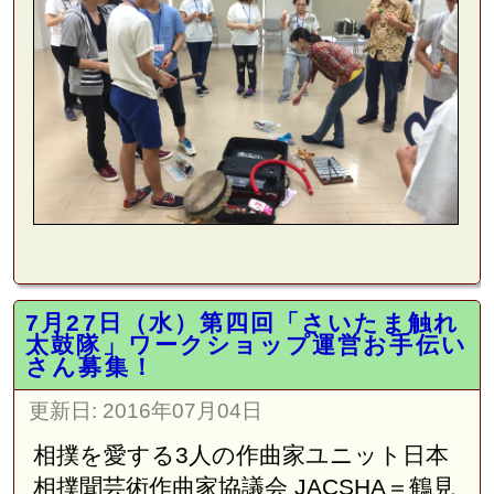
7月27日（水）第四回「さいたま触れ
太鼓隊」ワークショップ運営お手伝い
さん募集！
更新日:
2016年07月04日
相撲を愛する
3
人の作曲家ユニット日本
相撲聞芸術作曲家協議会
JACSHA
＝鶴見